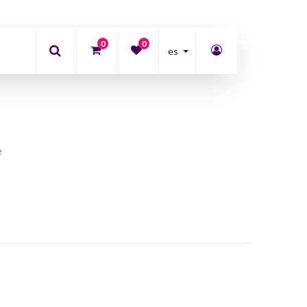
0
0
es
e