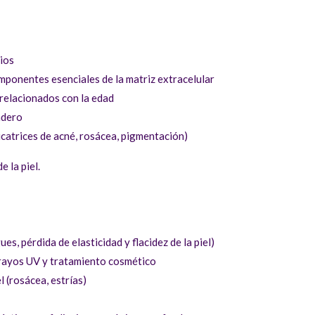
rios
mponentes esenciales de la matriz extracelular
 relacionados con la edad
adero
cicatrices de acné, rosácea, pigmentación)
e la piel.
s, pérdida de elasticidad y flacidez de la piel)
s rayos UV y tratamiento cosmético
l (rosácea, estrías)