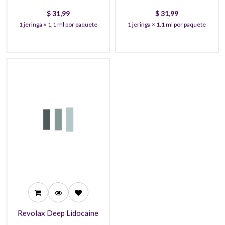
$
31,99
$
31,99
1 jeringa × 1,1 ml por paquete
1 jeringa × 1,1 ml por paquete
31,99
30,99
27,99
Revolax Deep Lidocaine