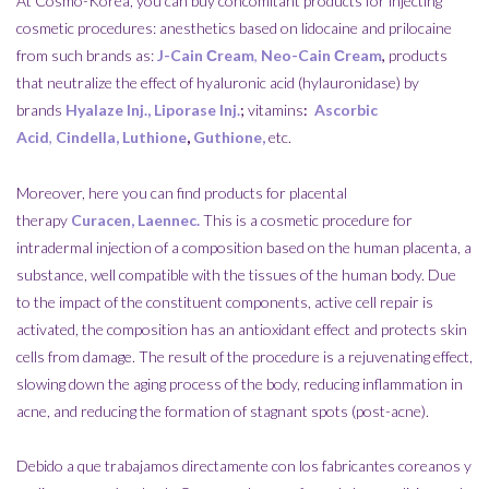
At Cosmo-Korea, you can buy concomitant products for injecting
cosmetic procedures: anesthetics based on lidocaine and prilocaine
from such brands as:
J-Cain Сream
,
Neo-Cain Сream
,
products
that neutralize the effect of hyaluronic acid (hylauronidase) by
brands
Hyalaze Inj
.,
Liporase Inj
.
;
vitamins
:
Ascorbic
Acid
,
Cindella
,
Luthione
,
Guthione,
etc.
Moreover, here you can find products for placental
therapy
Curacen
,
Laennec
.
This is a cosmetic procedure for
intradermal injection of a composition based on the human placenta, a
substance, well compatible with the tissues of the human body. Due
to the impact of the constituent components, active cell repair is
activated, the composition has an antioxidant effect and protects skin
cells from damage. The result of the procedure is a rejuvenating effect,
slowing down the aging process of the body, reducing inflammation in
acne, and reducing the formation of stagnant spots (post-acne).
Debido a que trabajamos directamente con los fabricantes coreanos y