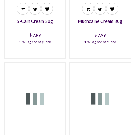
S-Cain Cream 30g
Muchcaine Cream 30g
$
7,99
$
7,99
1 × 30 g por paquete
1 × 30 g por paquete
32,99
77,99
29,99
71,99
27,99
67,99