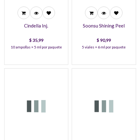
Cindella Inj.
Soonsu Shining Peel
$
35,99
$
90,99
10 ampollas × 5 ml por paquete
5 viales × 6 ml por paquete
58,99
7,59
53,99
7,59
48,99
6,99