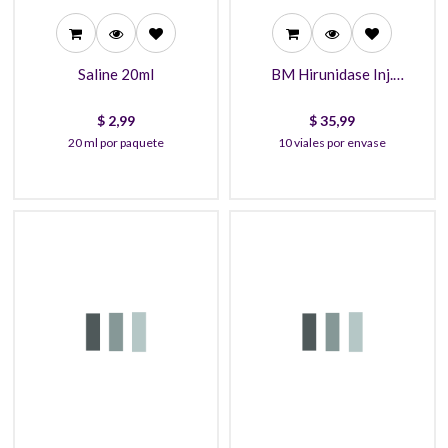
Saline 20ml
BM Hirunidase Inj.
(Hyaluronidase)
$
2,99
$
35,99
20 ml por paquete
10 viales por envase
7,99
7,99
7,59
7,99
6,99
6,99