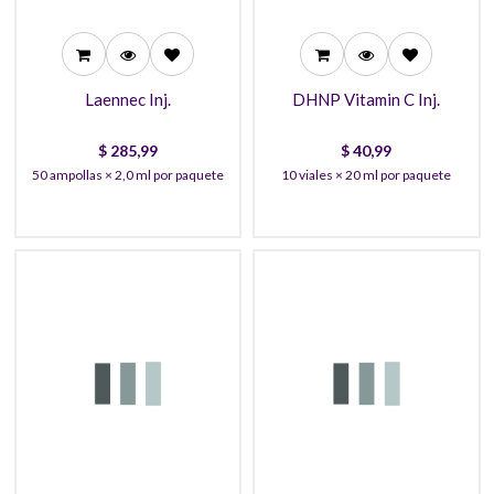
271,99
36,99
Laennec Inj.
DHNP Vitamin C Inj.
$
285,99
$
40,99
50 ampollas × 2,0 ml por paquete
10 viales × 20 ml por paquete
69,99
351,99
64,99
336,99
61,99
323,99