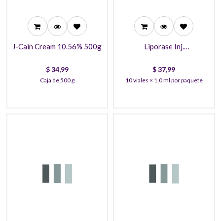
28,99
32,99
J-Cain Cream 10.56% 500g
Liporase Inj.
(Hyaluronidase)
$
34,99
$
37,99
Caja de 500 g
10 viales × 1,0 ml por paquete
285,99
40,99
280,99
38,99