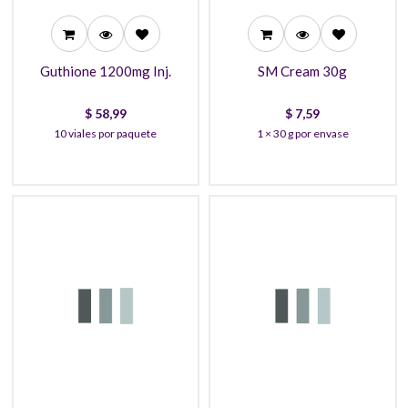
Guthione 1200mg Inj.
SM Cream 30g
$
58,99
$
7,59
10 viales por paquete
1 × 30 g por envase
2,99
35,99
2,59
32,99
2,19
29,99