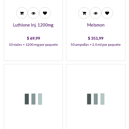
Luthione Inj. 1200mg
Melsmon
$
69,99
$
351,99
10 viales × 1200 mg por paquete
50 ampollas × 2,0 ml por paquete
35,99
90,99
32,99
85,99
30,99
80,99