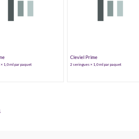
ine
Cleviel Prime
 × 1,0 ml par paquet
2 seringues × 1,0 ml par paquet
s