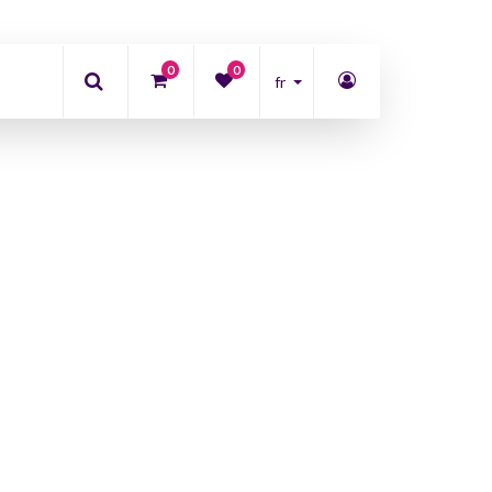
0
0
fr