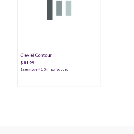
81,99
76,99
72,99
Cleviel Contour
$
81,99
1 seringue × 1,0 ml par paquet