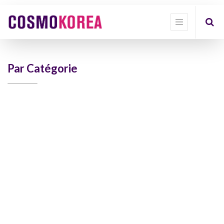
Show
categories
Show
options
Par Catégorie
Quick
Filter