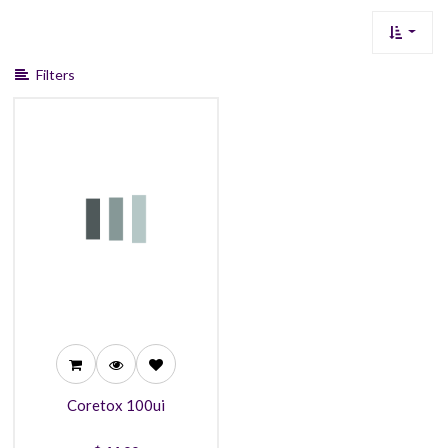
Filters
44,99
43,99
41,99
Coretox 100ui