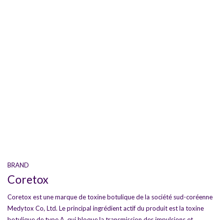
BRAND
Coretox
Coretox est une marque de toxine botulique de la société sud-coréenne
Medytox Co, Ltd. Le principal ingrédient actif du produit est la toxine
botulique de type A, qui bloque la transmission des impulsions et