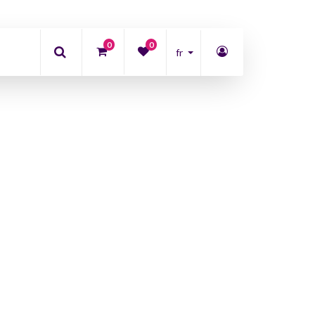
0
0
fr