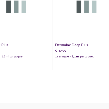
32,99
32,99
30,99
30,99
28,99
28,99
 Plus
Dermalax Deep Plus
$
32,99
× 1,1 ml par paquet
1 seringue × 1,1 ml par paquet
s