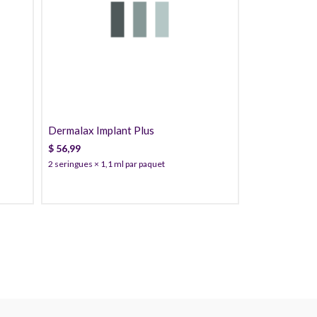
56,99
53,99
50,99
Dermalax Implant Plus
$
56,99
2 seringues × 1,1 ml par paquet