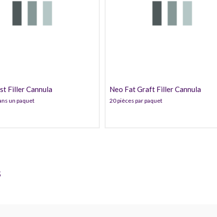
60,99
160,99
t Filler Cannula
Neo Fat Graft Filler Cannula
ans un paquet
20 pièces par paquet
s