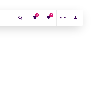
0
0
fr