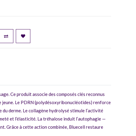
isage. Ce produit associe des composés clés reconnus
nce jeune. Le PDRN (polydésoxyribonucléotides) renforce
e du derme. Le collagène hydrolysé stimule l’activité
eté et l’élasticité. La tréhalose induit l’autophagie —
ent. Grâce à cette action combinée, Bluecell restaure