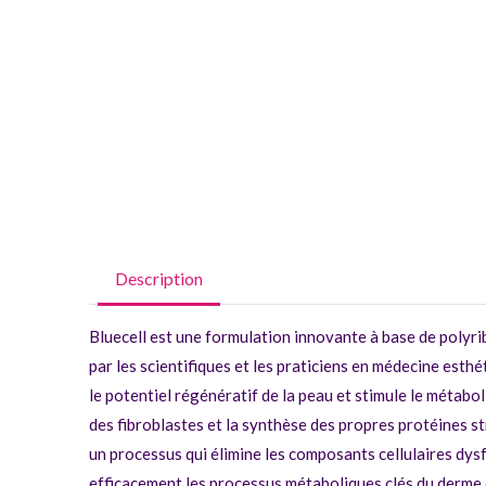
Description
Bluecell est une formulation innovante à base de polyr
par les scientifiques et les praticiens en médecine es
le potentiel régénératif de la peau et stimule le métabo
des fibroblastes et la synthèse des propres protéines str
un processus qui élimine les composants cellulaires dysf
efficacement les processus métaboliques clés du derme e