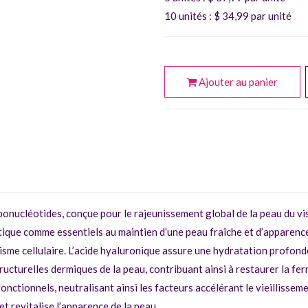
10 unités
: $
34,99
par unité
Ajouter au panier
ibonucléotides, conçue pour le rajeunissement global de la peau du v
thétique comme essentiels au maintien d’une peau fraîche et d’appare
lisme cellulaire. L’acide hyaluronique assure une hydratation profond
ucturelles dermiques de la peau, contribuant ainsi à restaurer la ferm
onctionnels, neutralisant ainsi les facteurs accélérant le vieillissem
t revitalise l’apparence de la peau.