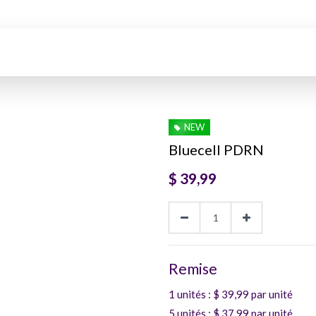
NEW
Bluecell PDRN
$
39,99
Remise
1 unités
: $
39,99
par unité
5 unités
: $
37,99
par unité