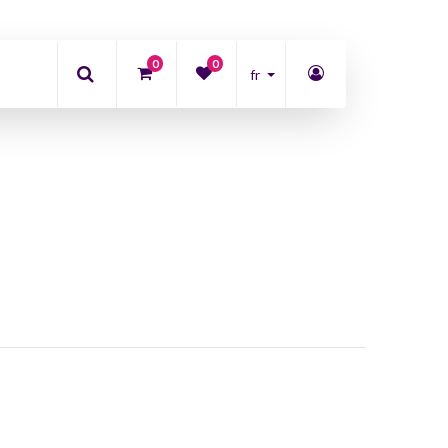
0
0
fr