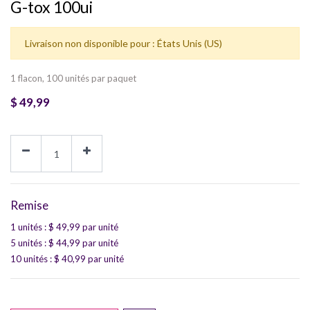
G-tox 100ui
Livraison non disponible pour : États Unis (US)
1 flacon, 100 unités par paquet
$
49,99
Remise
1 unités
: $
49,99
par unité
5 unités
: $
44,99
par unité
10 unités
: $
40,99
par unité