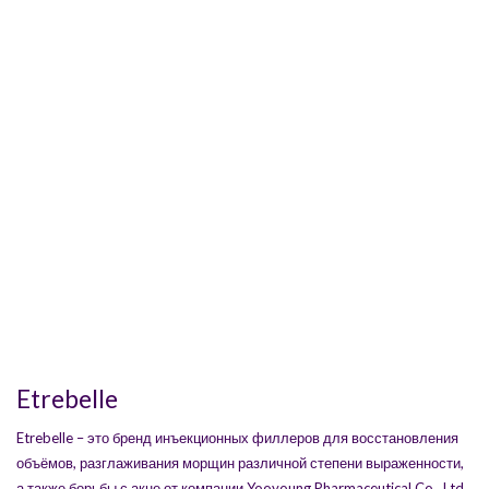
Etrebelle
Etrebelle – это бренд инъекционных филлеров для восстановления
объёмов, разглаживания морщин различной степени выраженности,
а также борьбы с акне от компании Yooyoung Pharmaceutical Co., Ltd.