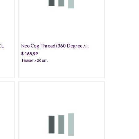
165,99
CL
Neo Cog Thread (360 Degree /
Cannula) PCL
$
165,99
1 пакет x 20 шт.
129,99