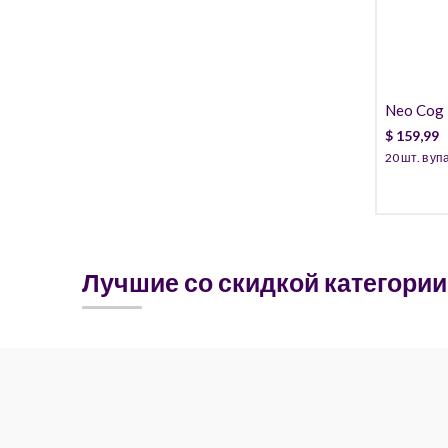
Neo Cog T
Cannula)
$
159,99
20 шт. в уп
Лучшие со скидкой категории