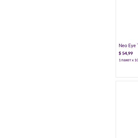
Neo Eye 
$
54,99
1 пакет x 1