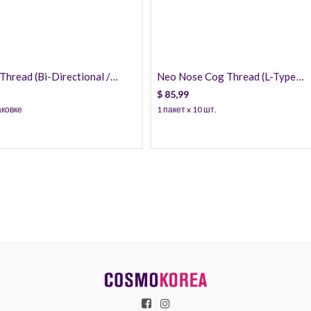
hread (Bi-Directional /
Neo Nose Cog Thread (L-Type
 PCL
Cannula) PCL
$
85,99
аковке
1 пакет x 10 шт.