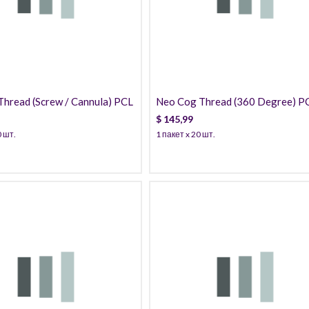
145,99
54,99
Thread (Screw / Cannula) PCL
Neo Cog Thread (360 Degree) P
$
145,99
0 шт.
1 пакет x 20 шт.
85,99
159,99