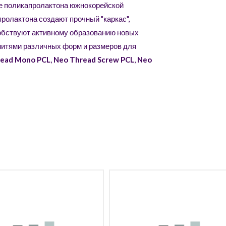
ве поликапролактона южнокорейской
пролактона создают прочный "каркас",
собствуют активному образованию новых
нитями различных форм и размеров для
read Mono PCL
,
Neo Thread Screw PCL
,
Neo