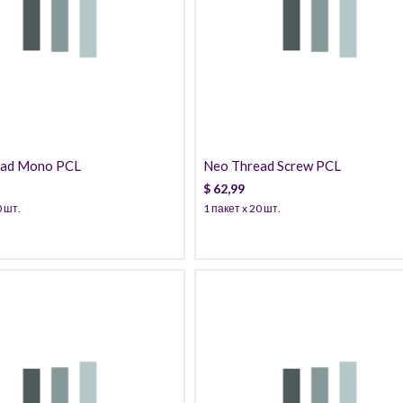
62,99
39,99
ead Mono PCL
Neo Thread Screw PCL
$
62,99
0 шт.
1 пакет x 20 шт.