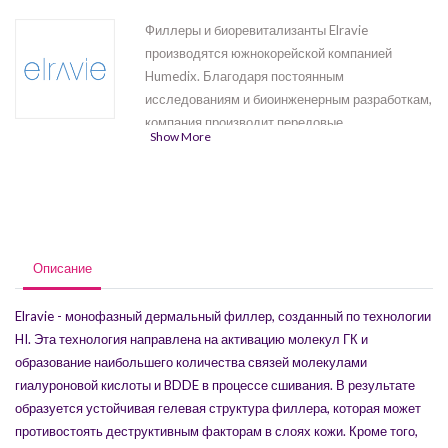
Филлеры и биоревитализанты Elravie
производятся южнокорейской компанией
Humedix. Благодаря постоянным
исследованиям и биоинженерным разработкам,
компания производит передовые
Show More
косметологические препараты, которые
отвечают высоким стандартам качества.
Филлеры Elravie были награждены премиями
нескольких международных выставках.
Линейка состоит из пяти продуктов
Elravie
Balance
,
Elravie Premier Light-L
,Elravie
Описание
Premier Deep Line-L
,
Elravie Premier Ultra
Volume-L(1 x 1.0 ml) ,
Elravie Premier Ultra
Elravie - монофазный дермальный филлер, созданный по технологии
Volume-L (1 x 2.0 ml)
.
HI. Эта технология направлена на активацию молекул ГК и
образование наибольшего количества связей молекулами
гиалуроновой кислоты и BDDE в процессе сшивания. В результате
образуется устойчивая гелевая структура филлера, которая может
противостоять деструктивным факторам в слоях кожи. Кроме того,