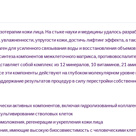
тк
So
пр
Ul
езотерапии кожи лица. На стыке науки и медицины удалось разра
bo
увлажненности, упругости кожи, достичь лифтинг эффекта, а так
4 
лаген для усиленного связывания воды и восстановления объемо
пр
синтеза компонентов межклеточного матрикса, противовоспалите
ра
ставляет собой комплекс из 12 минералов, 10 витаминов, 21 ам
Ult
Все эти компоненты действуют на глубоком молекулярном уровне
пр
оддержание результатов процедур в силу перестройки собствен
Ul
об
So
ически активных компонентов, включая гидролизованный коллаген
по
 культивировании стволовых клеток
ко
омоложения, регенерации и укрепления кожи лица
Ul
ния, имеющие высокую биосовместимость с человеческими клет
с 