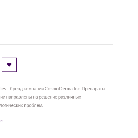
eries - бренд компании CosmoDerma Inc. Препараты
нии направлены на решение различных
логических проблем.
re
tra Light
липолитик нового поколения для
фективного избавления от нежелательной жировой