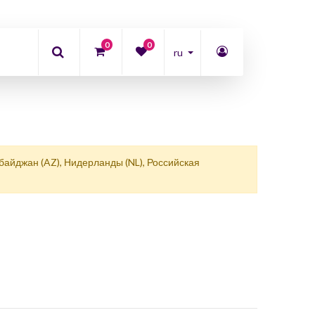
0
0
ru
байджан (AZ), Нидерланды (NL), Российская