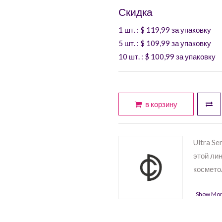
Скидка
1 шт.
: $
119,99
за упаковку
5 шт.
: $
109,99
за упаковку
10 шт.
: $
100,99
за упаковку
в корзину
Ultra S
этой ли
космето
Show Mo
Ul
эф