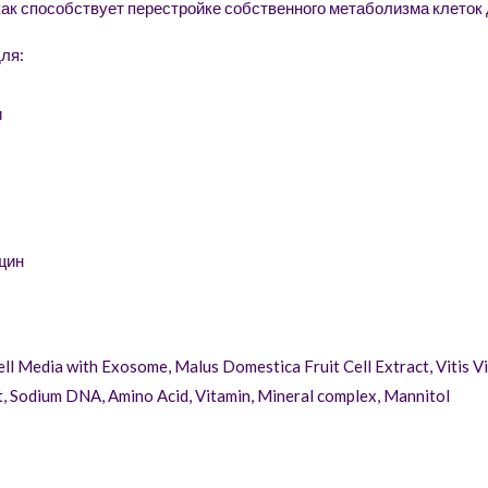
ак способствует перестройке собственного метаболизма клеток
Ul
пр
для:
Ul
ни
и
So
ко
Ul
во
Ul
щин
ги
ан
бе
 Media with Exosome, Malus Domestica Fruit Cell Extract, Vitis Vin
Продукц
, Sodium DNA, Amino Acid, Vitamin, Mineral complex, Mannitol
контроль
примене