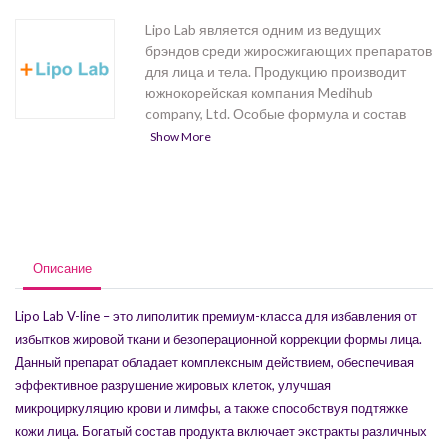
Lipo Lab является одним из ведущих
брэндов среди жиросжигающих препаратов
для лица и тела. Продукцию производит
южнокорейская компания Medihub
company, Ltd. Особые формула и состав
препаратов Lipo Lab обеспечивают полное
Show More
разрушение и удаление жировых клеток из
организма естественным путем, а
дополнительным бонусом является
улучшение структуры кожи и повышение ее
эластичности. В состав препаратов входят
только компоненты высокой степени
Описание
очистки и качества. Серия содержит
несколько продуктов, различающихся
Lipo Lab V-line – это липолитик премиум-класса для избавления от
составом и областью применения.
избытков жировой ткани и безоперационной коррекции формы лица.
Данный препарат обладает комплексным действием, обеспечивая
эффективное разрушение жировых клеток, улучшая
микроциркуляцию крови и лимфы, а также способствуя подтяжке
кожи лица. Богатый состав продукта включает экстракты различных