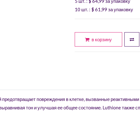
5 шт.
: $
64,99
за упаковку
10 шт.
: $
61,99
за упаковку
в корзину
рый предотвращает повреждения в клетке, вызванные реактивным
выравнивая тон и улучшая ее общее состояние. Luthione также 