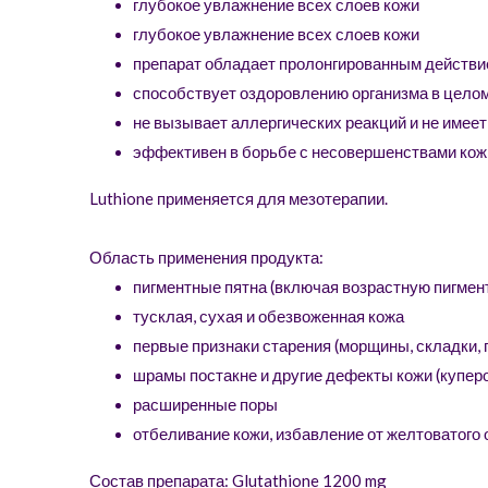
глубокое увлажнение всех слоев кожи
глубокое увлажнение всех слоев кожи
препарат обладает пролонгированным действ
способствует оздоровлению организма в цело
не вызывает аллергических реакций и не имее
эффективен в борьбе с несовершенствами кожи
Luthione применяется для мезотерапии.
Область применения продукта:
пигментные пятна (включая возрастную пигмен
тусклая, сухая и обезвоженная кожа
первые признаки старения (морщины, складки, 
шрамы постакне и другие дефекты кожи (куперо
расширенные поры
отбеливание кожи, избавление от желтоватого 
Состав препарата: Glutathione 1200 mg