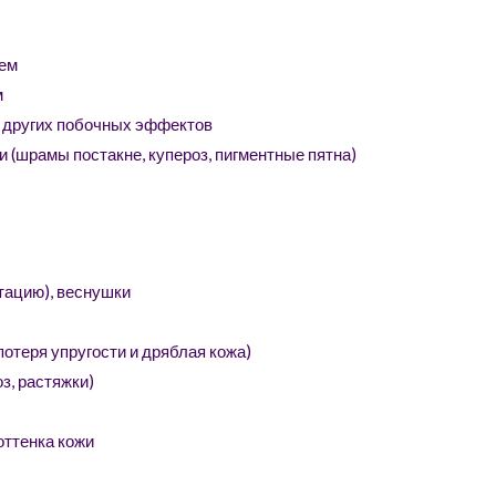
ием
м
т других побочных эффектов
 (шрамы постакне, купероз, пигментные пятна)
тацию), веснушки
потеря упругости и дряблая кожа)
з, растяжки)
оттенка кожи