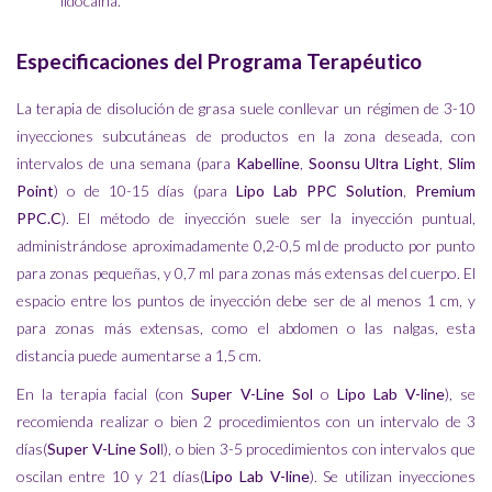
lidocaína.
Especificaciones del Programa Terapéutico
La terapia de disolución de grasa suele conllevar un régimen de 3-10
inyecciones subcutáneas de productos en la zona deseada, con
intervalos de una semana (para
Kabelline
,
Soonsu Ultra Light
,
Slim
Point
) o de 10-15 días (para
Lipo Lab PPC Solution
,
Premium
PPC.C
). El método de inyección suele ser la inyección puntual,
administrándose aproximadamente 0,2-0,5 ml de producto por punto
para zonas pequeñas, y 0,7 ml para zonas más extensas del cuerpo. El
espacio entre los puntos de inyección debe ser de al menos 1 cm, y
para zonas más extensas, como el abdomen o las nalgas, esta
distancia puede aumentarse a 1,5 cm.
En la terapia facial (con
Super V-Line Sol
o
Lipo Lab V-line
), se
recomienda realizar o bien 2 procedimientos con un intervalo de 3
días(
Super V-Line Sol
l), o bien 3-5 procedimientos con intervalos que
oscilan entre 10 y 21 días(
Lipo Lab V-line
). Se utilizan inyecciones