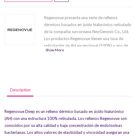
Regenovue presenta una serie de rellenos
dérmicos basados ​​en ácido hialurónico reticulado
de la compañía surcoreana NeoGenesis Co., Ltd.
Los productos Regenovue tienen una tasa de
reticulación de AH excepcional (100%) y uno de
Show More
los niveles más bajos de BDDE en el mercado de
rellenos dérmicos. La serie contiene seis
productos
Regenovue Deep
,
Regenovue
Deep Plus
,
Regenovue Fine
,
Regenovue Fine
Plus
,
Regenovue Sub-Q
,
Regenovue Sub-
Q Plus
con diferentes indicaciones de uso,
Description
composición (presencia o ausencia de lidocaína) y
profundidad de inyección.
Regenovue Deep es un relleno dérmico basado en ácido hialurónico
(AH) con una estructura 100% reticulada. Los rellenos Regenovue son
conocidos por su alta calidad y baja concentración de endotoxinas
bacterianas. Los altos valores de elasticidad y viscosidad aseguran una