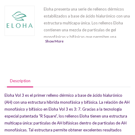
Eloha presenta una serie de rellenos dérmicos
estabilizados a base de ácido hialurónico con una
estructura multicapa única. Los rellenos Eloha
contienen una mezcla de partículas de gel
monofásicas y bifásicas que permiten una
Show More
distribución uniforme del producto y garantizan
un efecto de aspecto natural.
La serie Eloha
contiene tres productos que difieren en la
proporción de partículas mono y bifásicas según
el campo de aplicación: rejuvenecimiento de la
piel
Eloha Vol 1
,
corrección de arrugas
Description
moderadas a severas
Eloha Vol 2
remodelación
de los contornos y voluminización del rostro
Eloha Vol 3 es el primer relleno dérmico a base de ácido hialurónico
Eloha Vol 3.
(AH) con una estructura híbrida monofásica y bifásica. La relación de AH
monofásico y bifásico en Eloha Vol 3 es 3: 7. Gracias a la tecnología
especial patentada “R Square”, los rellenos Eloha tienen una estructura
multicapa única: partículas de AH bifásicas dentro de partículas de AH
monofásicas. Tal estructura permite obtener excelentes resultados