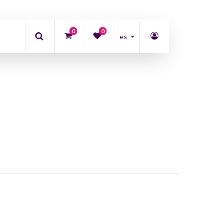
0
0
es