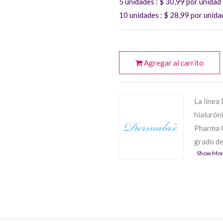
5 unidades
: $
30,99
por unidad
10 unidades
: $
28,99
por unida
Agregar al carrito
La línea
hialurón
Pharma C
grado de
Show Mo
contiene
Plus
,
Der
el campo 