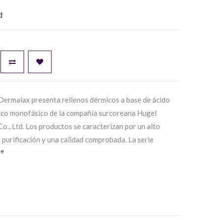
d
 Dermalax presenta rellenos dérmicos a base de ácido
ico monofásico de la compañía surcoreana Hugel
o., Ltd. Los productos se caracterizan por un alto
 purificación y una calidad comprobada. La serie
re
 tres productos:
Dermalax Implant Plus,
Dermalax Deep
malax Plus
,que difieren en la profundidad de inyección,
de aplicación y la duración del efecto.