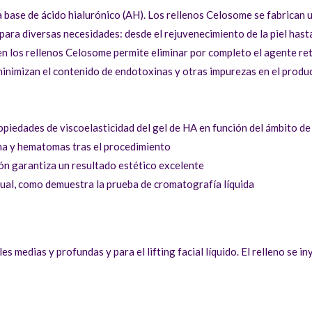
 base de ácido hialurónico (AH). Los rellenos Celosome se fabrican 
graves (
para diversas necesidades: desde el rejuvenecimiento de la piel hast
facial, e
 en los rellenos Celosome permite eliminar por completo el agente re
(
Celosom
minimizan el contenido de endotoxinas y otras impurezas en el produc
ropiedades de viscoelasticidad del gel de HA en función del ámbito de
ema y hematomas tras el procedimiento
ión garantiza un resultado estético excelente
dual, como demuestra la prueba de cromatografía líquida
es medias y profundas y para el lifting facial líquido. El relleno se i