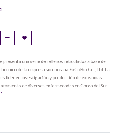
d
 presenta una serie de rellenos reticulados a base de
alurónico de la empresa surcoreana ExCoBio Co., Ltd. La
es líder en investigación y producción de exosomas
tratamiento de diversas enfermedades en Corea del Sur.
re
e productos médicos, ExCoBio Co., Ltd. fabrica
soluciones para el cabello y la piel que se utilizan en
ogía. La serie Celosome incluye productos para la
alización (
Celosome Aqua
), la corrección de arrugas
losome Soft
), el contorno y aumento de labios
me Soft
), el relleno de pliegues y arrugas de medios a