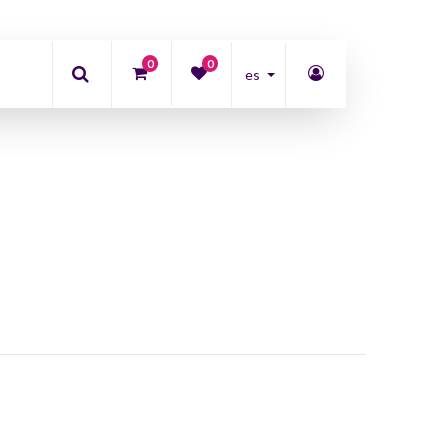
0
0
es