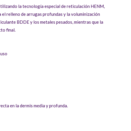
utilizando la tecnología especial de reticulación HENM,
Celosome Mid
,
Celosome Strong
), así como el contorno
a el relleno de arrugas profundas y la voluminización
l lifting facial líquido y la voluminización facial
ticulante BDDE y los metales pesados, mientras que la
e Strong
,
Celosome Implant
).
to final.
 uso
nyecta en la dermis media y profunda.