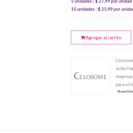
5 unidades
: $
27,99
por unidad
10 unidades
: $
25,99
por unida
Agregar al carrito
Celosome
ácido hi
empresa 
para el 
Show Mo
Además d
diversas 
cosmetol
biorrevit
finas (
Ce
(
Celoso