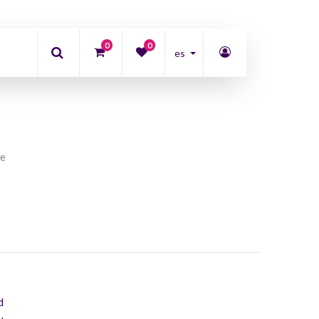
0
0
es
te
d