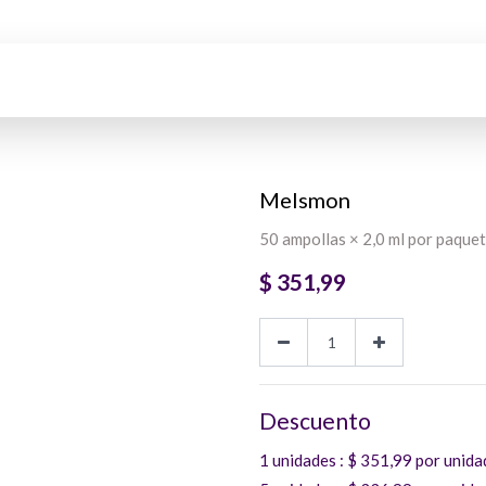
Melsmon
50 ampollas × 2,0 ml por paque
$
351,99
Descuento
1 unidades
: $
351,99
por unida