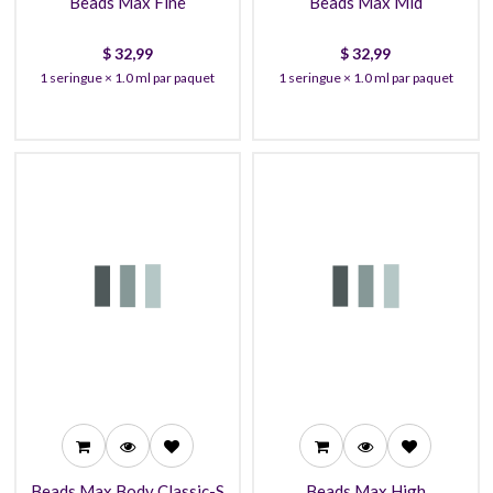
Beads Max Fine
Beads Max Mid
$
32,99
$
32,99
1 seringue × 1.0 ml par paquet
1 seringue × 1.0 ml par paquet
90,99
32,99
86,99
29,99
82,99
27,99
Beads Max Body Classic-S
Beads Max High