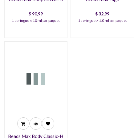
$
90,99
$
32,99
1 seringue × 10 ml par paquet
1 seringue × 1.0 ml par paquet
90,99
86,99
82,99
Beads Max Body Classic-H