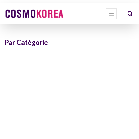
Show
categories
Show
options
Par Catégorie
Quick
Filter