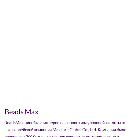
Beads Max
BeadsMax линейка филлеров на основе гиалуроновой кислоты от
южнокорейской компании Maxcore Global Co., Ltd. Компания была
основана в 2010 году и с тех пор экспортирует медицинские и