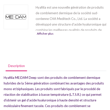
Hyafilia est une nouvelle génération de produits
de comblement dermique de la société sud-
coréenne CHA Meditech Co., Ltd. La société a
développé une structure d'acide hyaluronique qui
combine les meilleures qualités de produits de
Afficher plus
comblement monophasiques et biphasiques. La
composition contient donc 85% de substance
stabilisée et 15% de substance native. La série
est représentée par 3 produits:
Hyafilia Classic
,
Hyafilia Grand
,
Hyafilia Petit.
Description
Hyafilia ME:DAM Deep sont des produits de comblement dermique
hybrides de la 5ème génération combinant les avantages des produits
mono et biphasiques. Les produits sont fabriqués par le procédé de
réaction de stabilisation à basse température (L.T.S.R.) ce qui permet
d’obtenir un gel d'acide hyaluronique à haute densité et structure
moléculaire finement tassée. Ces produits de comblement se