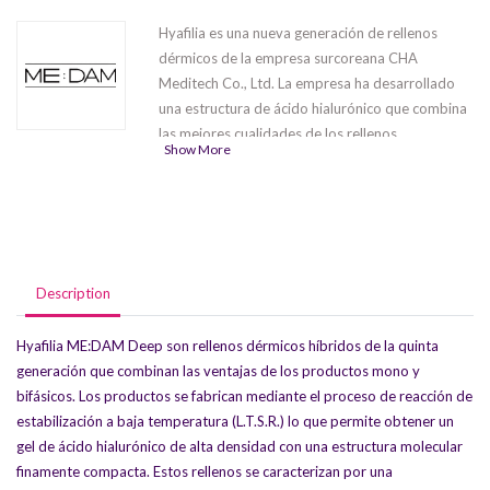
Hyafilia es una nueva generación de rellenos
dérmicos de la empresa surcoreana CHA
Meditech Co., Ltd. La empresa ha desarrollado
una estructura de ácido hialurónico que combina
las mejores cualidades de los rellenos
Show More
monofásicos y bifásicos. Por tanto, la
composición contiene un 85% de sustancia
estabilizada y un 15% de sustancia nativa. La
serie está representada por 3 productos:
Hyafilia Classic
,
Hyafilia Grand
,
Hyafilia Petit.
Description
Hyafilia ME:DAM Deep son rellenos dérmicos híbridos de la quinta
generación que combinan las ventajas de los productos mono y
bifásicos. Los productos se fabrican mediante el proceso de reacción de
estabilización a baja temperatura (L.T.S.R.) lo que permite obtener un
gel de ácido hialurónico de alta densidad con una estructura molecular
finamente compacta. Estos rellenos se caracterizan por una