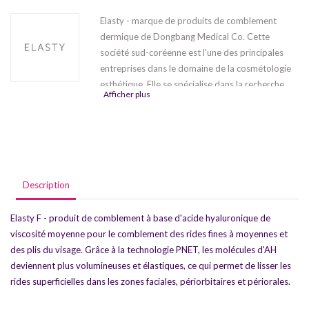
Elasty - marque de produits de comblement
dermique de Dongbang Medical Co. Cette
société sud-coréenne est l'une des principales
entreprises dans le domaine de la cosmétologie
esthétique. Elle se spécialise dans la recherche
Afficher plus
scientifique et le développement, sur la base de
ses propres installations de production, de
produits innovants destinés à améliorer la qualité
de vie des gens. Depuis 1982, Dongbang Medical
Company a commencé à fabriquer des
préparations médicales de la plus haute qualité
Description
et, depuis 30 ans, sa production reste très
demandée par les professionnels et les patients
Elasty F - produit de comblement à base d'acide hyaluronique de
en Asie et dans le monde entier. L'un des produits
viscosité moyenne pour le comblement des rides fines à moyennes et
de la société - Elasty filler - est une gamme de
des plis du visage. Grâce à la technologie PNET, les molécules d'AH
produits de comblement à base de gel d'acide
deviennent plus volumineuses et élastiques, ce qui permet de lisser les
hyaluronique avec et sans lidocaïne qui
rides superficielles dans les zones faciales, périorbitaires et périorales.
comprend plusieurs produits :
Elasty F
,
Elasty F
Plus
,
Elasty G
,
Elasty G Plus
,
Elasty D
,
Elasty D