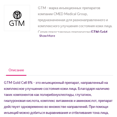
GTM - марка инъекционных препаратов
компании CMED Medical Group,
предназначенная для разнонаправленного и
комплексного улучшения состояния кожи лица.
Серия представлена препаратом
GTM Gold
Show More
Cell 5%
. Препарат содержит
полирибонуклеотиды, глутатион и ГК, которые
стимулируют осветление и регенерацию кожи,
а также помогают справиться с эритемой и
повреждениями. Инъекции раствора могут
привести к усилению выработки коллагена и
Описание
повышению эластичности кожи, а также к
антивозрастному и защитному
GTM Gold Cell 8% - это инъекционный препарат, направленный на
антиоксидантному эффекту.
комплексное улучшение состояния кожи лица. Благодаря наличию
таких компонентов как полирибонуклеотиды, глутатион,
гиалуроновая кислота, комплекс витаминов и аминокислот, препарат
действует одновременно во множестве направлений. При помощи
инъекций можно добиться выравнивания и отбеливания тона лица,