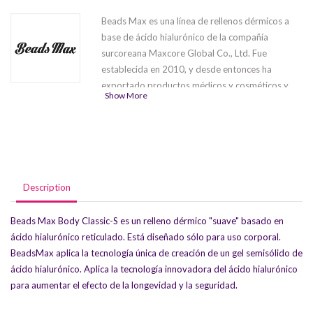
Beads Max es una línea de rellenos dérmicos a
base de ácido hialurónico de la compañía
surcoreana Maxcore Global Co., Ltd. Fue
establecida en 2010, y desde entonces ha
exportado productos médicos y cosméticos y
Show More
dispositivos médicos a Japón, China, Taiwán y
otros países del sudeste asiático. La compañía ha
participado en diversas exposiciones de belleza,
ferias y seminarios.
Esta serie
contiene 5
productos
Beads Max Fine
,
Beads Max
Mid
,
Beads Max High
,
Beads Max Body
Description
Classic-H
,
Beads Max Body Classic-S
que
difieren en su campo de aplicación y la
Beads Max Body Classic-S es un relleno dérmico "suave" basado en
profundidad de inyección.
ácido hialurónico reticulado. Está diseñado sólo para uso corporal.
BeadsMax aplica la tecnología única de creación de un gel semisólido de
ácido hialurónico. Aplica la tecnología innovadora del ácido hialurónico
para aumentar el efecto de la longevidad y la seguridad.