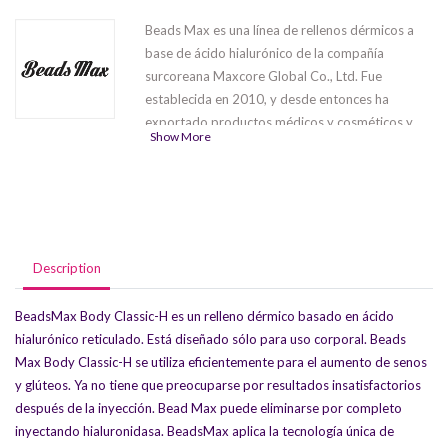
Beads Max es una línea de rellenos dérmicos a
base de ácido hialurónico de la compañía
surcoreana Maxcore Global Co., Ltd. Fue
establecida en 2010, y desde entonces ha
exportado productos médicos y cosméticos y
Show More
dispositivos médicos a Japón, China, Taiwán y
otros países del sudeste asiático. La compañía ha
participado en diversas exposiciones de belleza,
ferias y seminarios.
Esta serie
contiene 5
productos
Beads Max Fine
,
Beads Max
Mid
,
Beads Max High
,
Beads Max Body
Description
Classic-H
,
Beads Max Body Classic-S
que
difieren en su campo de aplicación y la
BeadsMax Body Classic-H es un relleno dérmico basado en ácido
profundidad de inyección.
hialurónico reticulado. Está diseñado sólo para uso corporal. Beads
Max Body Classic-H se utiliza eficientemente para el aumento de senos
y glúteos. Ya no tiene que preocuparse por resultados insatisfactorios
después de la inyección. Bead Max puede eliminarse por completo
inyectando hialuronidasa. BeadsMax aplica la tecnología única de