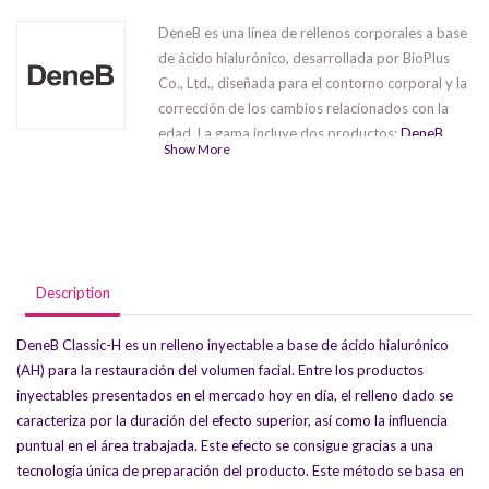
DeneB es una línea de rellenos corporales a base
de ácido hialurónico, desarrollada por BioPlus
Co., Ltd., diseñada para el contorno corporal y la
corrección de los cambios relacionados con la
edad. La gama incluye dos productos:
DeneB
Show More
Classic-H
y
DeneB Classic-S
Una característica
distintiva de estos rellenos es la forma única del
ácido hialurónico utilizada en su formulación.
Inmovilizado sobre partículas especiales, el
polímero de ácido hialurónico reticulado
presenta una alta afinidad por las moléculas de
Description
agua. Al variar el grado de saturación de agua, se
puede ajustar la consistencia del relleno.
DeneB Classic-H es un relleno inyectable a base de ácido hialurónico
(AH) para la restauración del volumen facial. Entre los productos
inyectables presentados en el mercado hoy en día, el relleno dado se
caracteriza por la duración del efecto superior, así como la influencia
puntual en el área trabajada. Este efecto se consigue gracias a una
tecnología única de preparación del producto. Este método se basa en