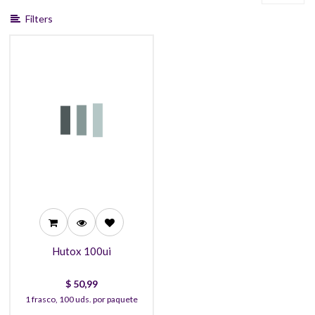
Filters
50,99
45,99
41,99
Hutox 100ui
$
50,99
1 frasco, 100 uds. por paquete