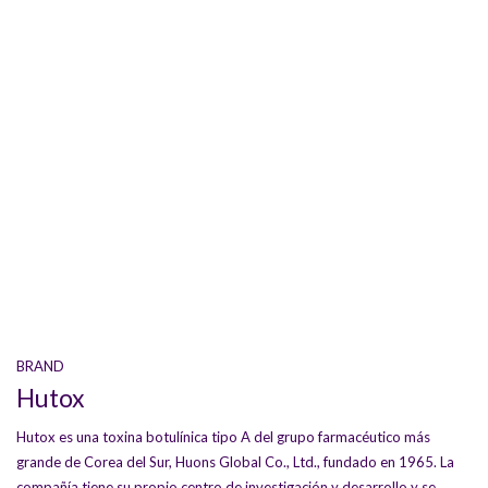
BRAND
Hutox
Hutox es una toxina botulínica tipo A del grupo farmacéutico más
grande de Corea del Sur, Huons Global Co., Ltd., fundado en 1965. La
compañía tiene su propio centro de investigación y desarrollo y se