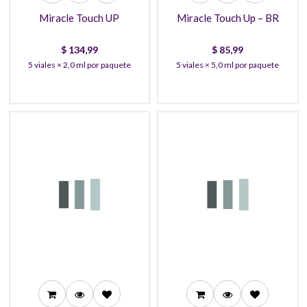
Miracle Touch UP
Miracle Touch Up – BR
$
134,99
$
85,99
5 viales × 2,0 ml por paquete
5 viales × 5,0 ml por paquete
214,99
220,99
201,99
207,99
195,99
200,99