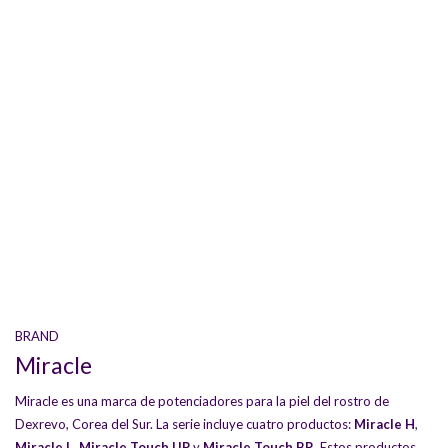
BRAND
Miracle
Miracle es una marca de potenciadores para la piel del rostro de
Dexrevo, Corea del Sur. La serie incluye cuatro productos:
Miracle H
,
Miracle L
,
Miracle Touch UP
y
Miracle Touch BR
. Estos productos