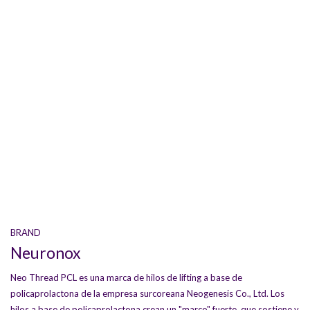
BRAND
Neuronox
Neo Thread PCL es una marca de hilos de lifting a base de
policaprolactona de la empresa surcoreana Neogenesis Co., Ltd. Los
hilos a base de policaprolactona crean un "marco" fuerte, que sostiene y