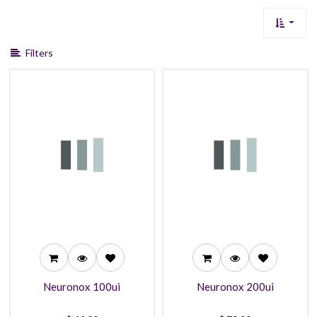
Filters
64,99
78,99
61,99
74,99
57,99
70,99
Neuronox 100ui
Neuronox 200ui